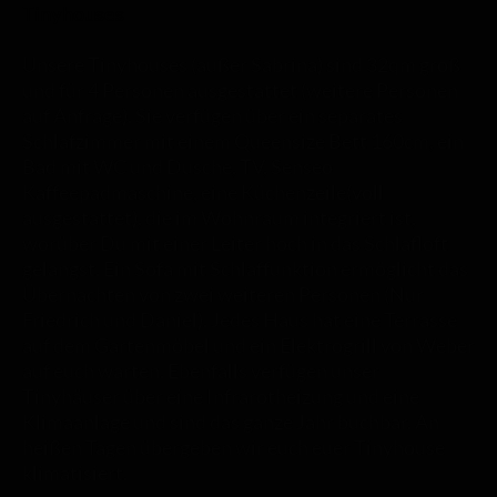
Tinyhouses
Unsere Tinyhouses (außer Sabrina) sind 32qm groß
und für 4 Personen ausgestattet (weitere Personen
auf Anfrage). Sie verfügen über ein separates
Schlafzimmer mit einem Queensize Bett 160cm, ein
Bad mit WC und Dusche, TV, Senseo
Kaffeepadmaschine, eine Küchenzeile(voll
ausgestattet), die im Wohnraum integriert ist,
worüber Du mit einer Leiter hoch in das Schlafloft
gelangst. Ein Sofa mit Schlaffunktion ermöglicht das
Übernachten von zwei weiteren Personen (Nur
Friedrich und Daniel). Jedes Haus hat eine Terrasse
auf dem Gartenmöbel und ein Elektrogrill von Weber
auf euch warten. Ebenfalls verfügen unser
Tinyhäuser über eine Infrarotheizung und eine
Klimaanlage und sind das ganze Jahr buchbar. An
heißen Tagen übergeben wir euch euer Tinyhouse
klimatisiert.