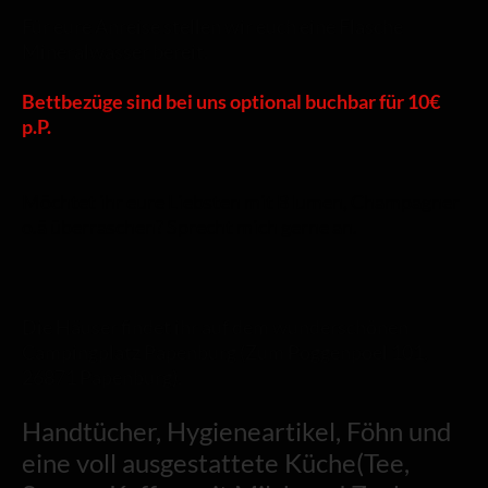
Für eure Anreise stellen wir euch eine Flasche
Mineralwasser bereit.
Bettbezüge sind bei uns optional buchbar für 10€
p.P.
Möchtet ihr eure Liebsten mit Blumen, Champagner
o.ä überraschen? Sprecht mich gerne an.
Die Häuser findet ihr auf dem wunderschönen
Campingplatz Papenburg (Zum Poggenpoel 101,
26871 Papenburg).
Handtücher, Hygieneartikel, Föhn und
eine voll ausgestattete Küche(Tee,